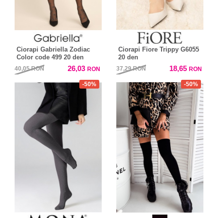
Ciorapi Gabriella Zodiac
Ciorapi Fiore Trippy G6055
Color code 499 20 den
20 den
26,03
18,65
40,05
RON
37,29
RON
RON
RON
-50%
-50%