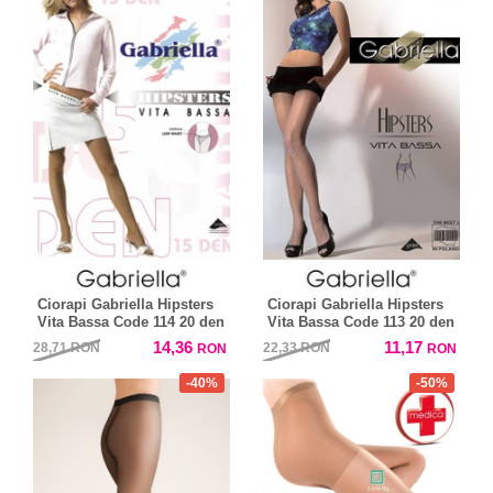
Ciorapi Gabriella Hipsters
Ciorapi Gabriella Hipsters
Vita Bassa Code 114 20 den
Vita Bassa Code 113 20 den
14,36
11,17
28,71
RON
22,33
RON
RON
RON
-40%
-50%