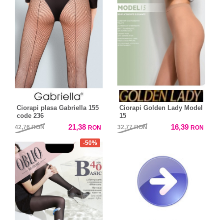
Ciorapi plasa Gabriella 155
Ciorapi Golden Lady Model
code 236
15
21,38
16,39
42,76
RON
32,77
RON
RON
RON
-50%