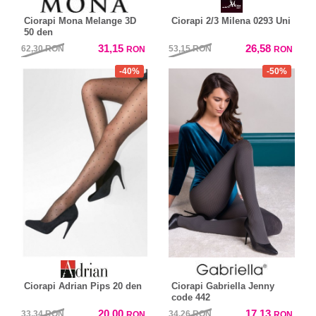
Ciorapi Mona Melange 3D
Ciorapi 2/3 Milena 0293 Uni
50 den
31,15
26,58
62,30
RON
53,15
RON
RON
RON
-40%
-50%
Ciorapi Adrian Pips 20 den
Ciorapi Gabriella Jenny
code 442
20,00
17,13
33,34
RON
34,26
RON
RON
RON