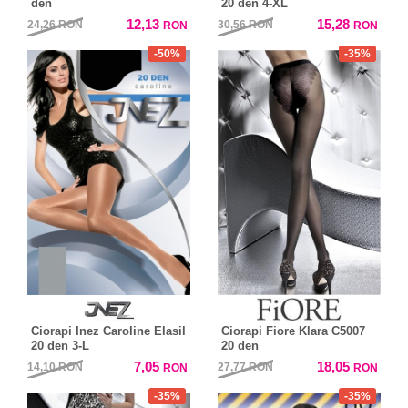
den
20 den 4-XL
12,13
15,28
24,26
RON
30,56
RON
RON
RON
-50%
-35%
Ciorapi Inez Caroline Elasil
Ciorapi Fiore Klara C5007
20 den 3-L
20 den
7,05
18,05
14,10
RON
27,77
RON
RON
RON
-35%
-35%