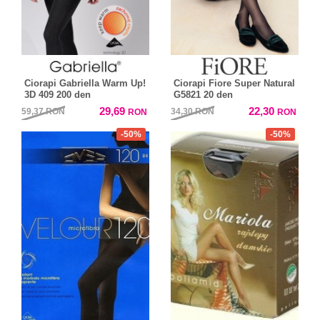
Ciorapi Gabriella Warm Up!
Ciorapi Fiore Super Natural
3D 409 200 den
G5821 20 den
29,69
22,30
59,37
RON
34,30
RON
RON
RON
-50%
-50%