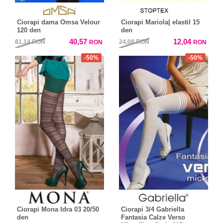
Ciorapi dama Omsa Velour
Ciorapi Mariola| elastil 15
120 den
den
40,57
12,04
81,14
RON
24,08
RON
RON
RON
-50%
-50%
Ciorapi Mona Idra 03 20/50
Ciorapi 3/4 Gabriella
den
Fantasia Calze Verso