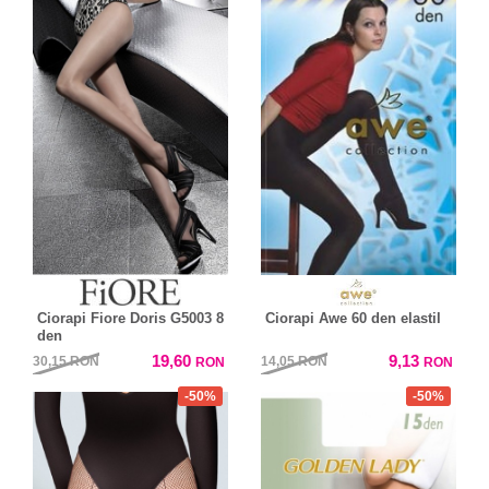
Ciorapi Fiore Doris G5003 8
Ciorapi Awe 60 den elastil
den
19,60
9,13
30,15
RON
14,05
RON
RON
RON
-50%
-50%