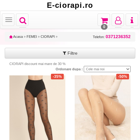
E-ciorapi.ro
Toggle
Toggle
Toggle
Toggl
Toggle
navigation
navigation
navigation
naviga
navigation
0
0371236352
Acasa
»
FEMEI
»
CIORAPI
»
Telefon:
Filtre
CIORAPI discount mai mare de 30 %
Ordonare dupa :
-35%
-50%