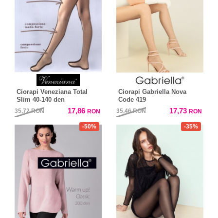
Ciorapi Veneziana Total
Ciorapi Gabriella Nova
Slim 40-140 den
Code 419
17,86
17,73
35,72
RON
35,46
RON
RON
RON
-50%
-35%