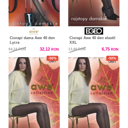
Ciorapi dama Awe 40 den
Ciorapi Awe 40 den elastil
Lycra
XXL
32,12
6,75
64,24
RON
13,49
RON
RON
RON
-50%
-50%