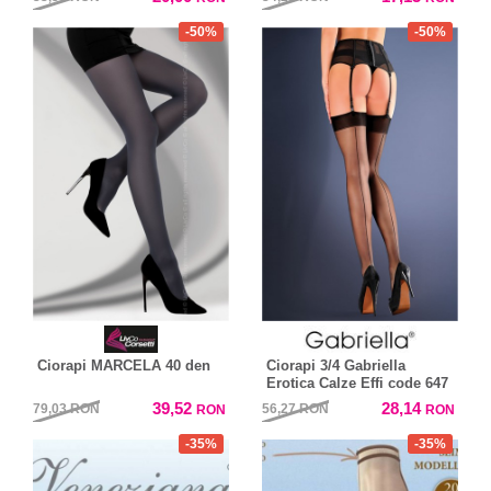
-50%
-50%
Ciorapi MARCELA 40 den
Ciorapi 3/4 Gabriella
Erotica Calze Effi code 647
39,52
28,14
79,03
RON
56,27
RON
RON
RON
-35%
-35%