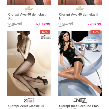
Ciorapi Awe 40 den elastil
Ciorapi Awe 40 den elastil
XL
L
6,19
5,28
12,38
RON
10,56
RON
RON
RON
-50%
-50%
Ciorapi Zenit Classic 20
Ciorapi Inez Caroline Elasil