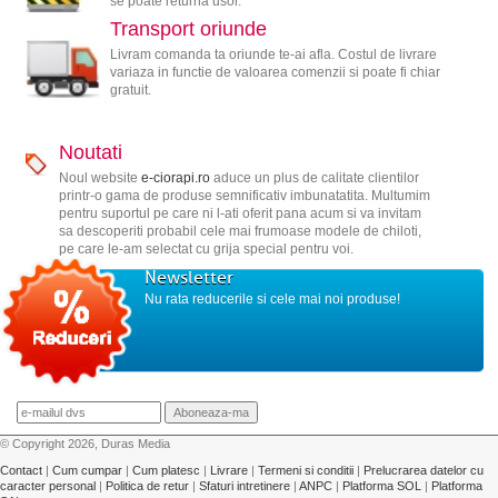
se poate returna usor.
Transport oriunde
Livram comanda ta oriunde te-ai afla. Costul de livrare
variaza in functie de valoarea comenzii si poate fi chiar
gratuit.
Noutati
Noul website
e-ciorapi.ro
aduce un plus de calitate clientilor
printr-o gama de produse semnificativ imbunatatita. Multumim
pentru suportul pe care ni l-ati oferit pana acum si va invitam
sa descoperiti probabil cele mai frumoase modele de chiloti,
pe care le-am selectat cu grija special pentru voi.
Newsletter
Nu rata reducerile si cele mai noi produse!
© Copyright 2026, Duras Media
Contact
|
Cum cumpar
|
Cum platesc
|
Livrare
|
Termeni si conditii
|
Prelucrarea datelor cu
caracter personal
|
Politica de retur
|
Sfaturi intretinere
|
ANPC
|
Platforma SOL
|
Platforma