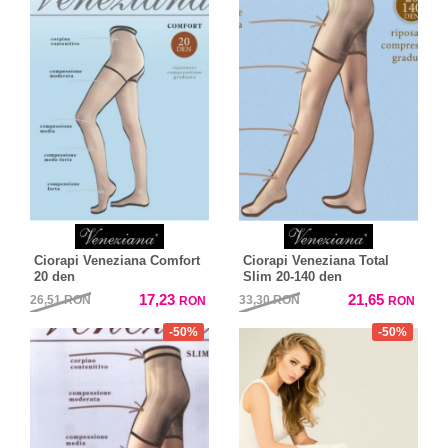
Ciorapi Veneziana Comfort
Ciorapi Veneziana Total
20 den
Slim 20-140 den
17,23
21,65
26,51
RON
33,30
RON
RON
RON
-50%
-50%