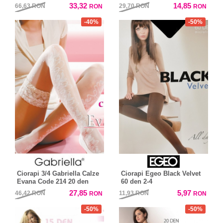
Microfibre Code 215
33,32
14,85
66,63
RON
29,70
RON
RON
RON
-40%
-50%
Ciorapi 3/4 Gabriella Calze
Ciorapi Egeo Black Velvet
Evana Code 214 20 den
60 den 2-4
27,85
5,97
46,42
RON
11,93
RON
RON
RON
-50%
-50%