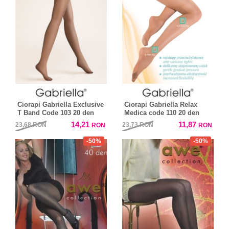
Ciorapi Gabriella Exclusive
Ciorapi Gabriella Relax
T Band Code 103 20 den
Medica code 110 20 den
14,21
11,87
23,68
RON
23,73
RON
RON
RON
-50%
-50%