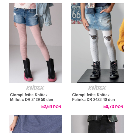
Ciorapi fetite Knittex
Ciorapi fetite Knittex
Millotic DR 2429 50 den
Felinka DR 2423 40 den
52,64
50,73
RON
RON