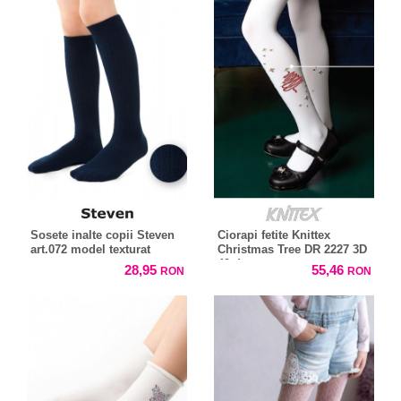
Sosete inalte copii Steven
Ciorapi fetite Knittex
art.072 model texturat
Christmas Tree DR 2227 3D
40 den
28,95
55,46
RON
RON