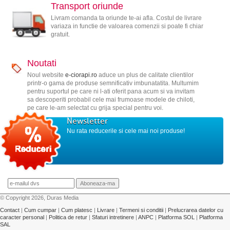
Transport oriunde
Livram comanda ta oriunde te-ai afla. Costul de livrare
variaza in functie de valoarea comenzii si poate fi chiar
gratuit.
Noutati
Noul website
e-ciorapi.ro
aduce un plus de calitate clientilor
printr-o gama de produse semnificativ imbunatatita. Multumim
pentru suportul pe care ni l-ati oferit pana acum si va invitam
sa descoperiti probabil cele mai frumoase modele de chiloti,
pe care le-am selectat cu grija special pentru voi.
Newsletter
Nu rata reducerile si cele mai noi produse!
© Copyright 2026, Duras Media
Contact
|
Cum cumpar
|
Cum platesc
|
Livrare
|
Termeni si conditii
|
Prelucrarea datelor cu
caracter personal
|
Politica de retur
|
Sfaturi intretinere
|
ANPC
|
Platforma SOL
|
Platforma
SAL