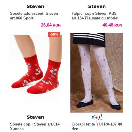
Sosete adolescenti Steven
Talpici copii Steven ABS
art.060 Sport
art.134 Flausate cu model
26,04
40,48
RON
RON
-50%
Sosete copii Steven art.014
Ciorapi fetite YO! RA-107 40
X-mass
den