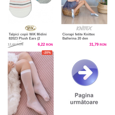
Talpici copii WiK Midini
Ciorapi fetite Knittex
82023 Plush Ears (2
Ballerina 20 den
perechi)
6,22
31,79
12,44
RON
RON
RON
-20%