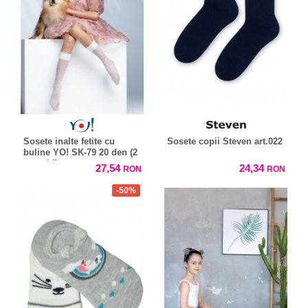
Sosete inalte fetite cu
Sosete copii Steven art.022
buline YO! SK-79 20 den (2
perechi)
27,54
24,34
RON
RON
-50%