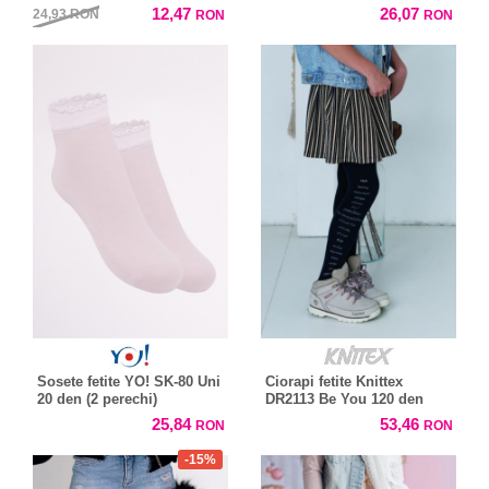
12,47
26,07
24,93
RON
RON
RON
Sosete fetite YO! SK-80 Uni
Ciorapi fetite Knittex
20 den (2 perechi)
DR2113 Be You 120 den
25,84
53,46
RON
RON
-15%