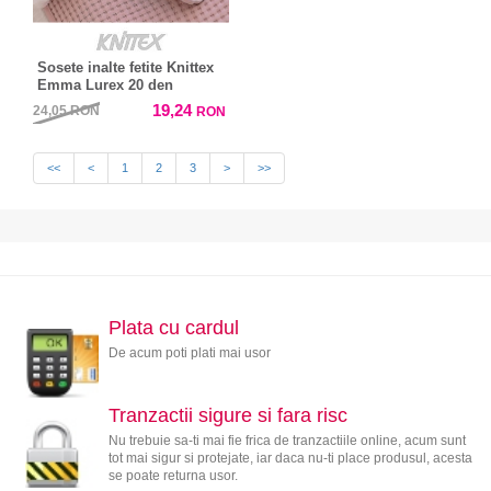
Sosete inalte fetite Knittex
Emma Lurex 20 den
19,24
24,05
RON
RON
<<
<
1
2
3
>
>>
Plata cu cardul
De acum poti plati mai usor
Tranzactii sigure si fara risc
Nu trebuie sa-ti mai fie frica de tranzactiile online, acum sunt
tot mai sigur si protejate, iar daca nu-ti place produsul, acesta
se poate returna usor.