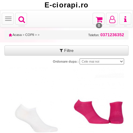
E-ciorapi.ro
Toggle
Toggle
Toggle
Toggl
Toggle
navigation
navigation
navigation
naviga
navigation
0
0371236352
Acasa
»
COPII
»
»
Telefon:
Filtre
Ordonare dupa :