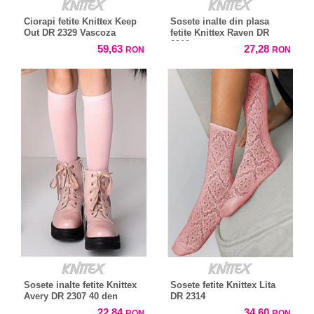
Ciorapi fetite Knittex Keep
Sosete inalte din plasa
Out DR 2329 Vascoza
fetite Knittex Raven DR
2310
59,63
27,28
RON
RON
Sosete inalte fetite Knittex
Sosete fetite Knittex Lita
Avery DR 2307 40 den
DR 2314
22,84
34,60
RON
RON