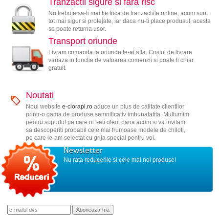
Tranzactii sigure si fara risc
Nu trebuie sa-ti mai fie frica de tranzactiile online, acum sunt
tot mai sigur si protejate, iar daca nu-ti place produsul, acesta
se poate returna usor.
Transport oriunde
Livram comanda ta oriunde te-ai afla. Costul de livrare
variaza in functie de valoarea comenzii si poate fi chiar
gratuit.
Noutati
Noul website
e-ciorapi.ro
aduce un plus de calitate clientilor
printr-o gama de produse semnificativ imbunatatita. Multumim
pentru suportul pe care ni l-ati oferit pana acum si va invitam
sa descoperiti probabil cele mai frumoase modele de chiloti,
pe care le-am selectat cu grija special pentru voi.
Newsletter
Nu rata reducerile si cele mai noi produse!