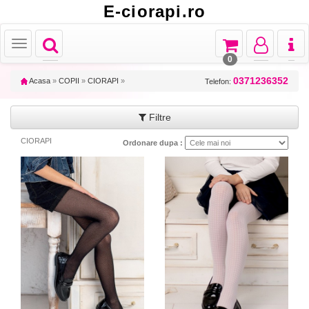
E-ciorapi.ro
Toggle
Toggle
Toggle
Toggl
Toggle
navigation
navigation
navigation
naviga
navigation
0
0371236352
Acasa
»
COPII
»
CIORAPI
»
Telefon:
Filtre
CIORAPI
Ordonare dupa :