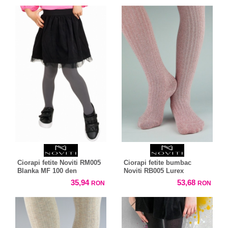
Ciorapi fetite Noviti RM005
Ciorapi fetite bumbac
Blanka MF 100 den
Noviti RB005 Lurex
35,94
53,68
RON
RON