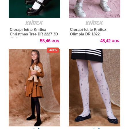
Ciorapi fetite Knittex
Ciorapi fetite Knittex
Christmas Tree DR 2227 3D
Olimpia DR 1822
40 den
55,46
48,42
RON
RON
-40%