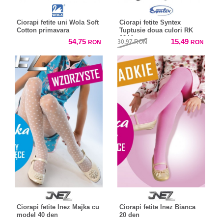
Ciorapi fetite uni Wola Soft
Ciorapi fetite Syntex
Cotton primavara
Tuptusie doua culori RK
0244
54,75
15,49
30,97
RON
RON
RON
Ciorapi fetite Inez Majka cu
Ciorapi fetite Inez Bianca
model 40 den
20 den