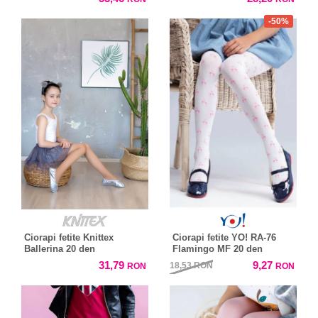
-50%
Ciorapi fetite Knittex
Ciorapi fetite YO! RA-76
Ballerina 20 den
Flamingo MF 20 den
31,79
9,27
18,53
RON
RON
RON