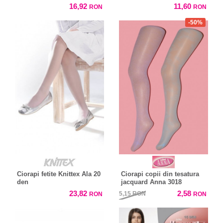
16,92
11,60
RON
RON
-50%
Ciorapi fetite Knittex Ala 20
Ciorapi copii din tesatura
den
jacquard Anna 3018
23,82
2,58
5,15
RON
RON
RON