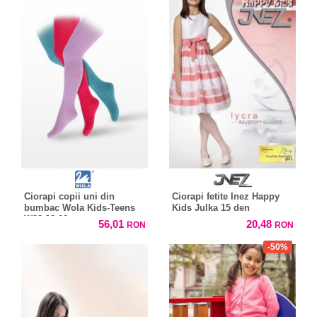
Ciorapi copii uni din
Ciorapi fetite Inez Happy
bumbac Wola Kids-Teens
Kids Julka 15 den
W28-38.00
56,01
20,48
RON
RON
-50%