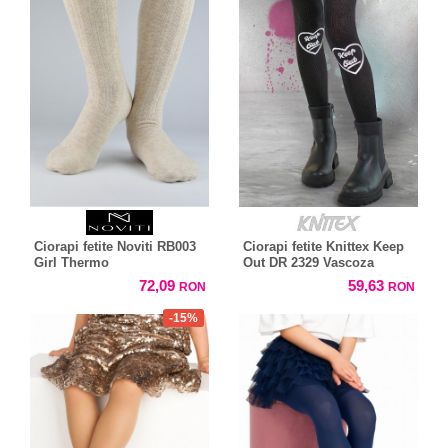
Ciorapi fetite Noviti RB003
Ciorapi fetite Knittex Keep
Girl Thermo
Out DR 2329 Vascoza
72,09
59,63
RON
RON
-15%