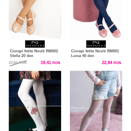
Ciorapi fetite Noviti RM002
Ciorapi fetite Noviti RM001
Stella 20 den
Luisa 40 den
19,41
22,84
22,84
RON
RON
RON