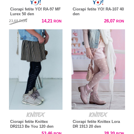
Ciorapi fetite YO! RA-97 MF
Ciorapi fetite YO! RA-107 40
Lurex 50 den
den
14,21
26,07
23,68
RON
RON
RON
Ciorapi fetite Knittex
Ciorapi fetite Knittex Lora
DR2113 Be You 120 den
DR 1913 20 den
53,46
28,20
RON
RON